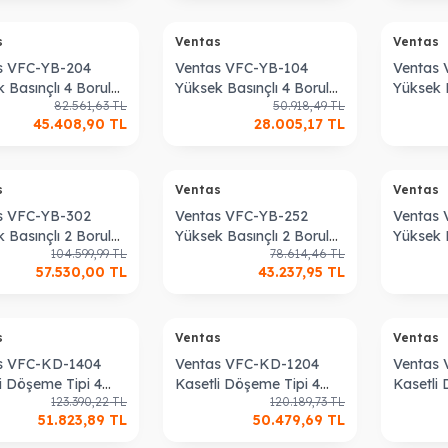
s
Ventas
Ventas
s VFC-YB-204
Ventas VFC-YB-104
Ventas 
 Basınçlı 4 Borulu
Yüksek Basınçlı 4 Borulu
Yüksek B
82.561,63
TL
50.918,49
TL
il Cihazı
Fan Coil Cihazı
Fan Coil
45.408,90
TL
28.005,17
TL
s
Ventas
Ventas
TL
s VFC-YB-302
Ventas VFC-YB-252
Ventas
 Basınçlı 2 Borulu
Yüksek Basınçlı 2 Borulu
Yüksek B
104.599,99
TL
78.614,46
TL
il Cihazı
Fan Coil Cihazı
Fan Coil
57.530,00
TL
43.237,95
TL
s
Ventas
Ventas
s VFC-KD-1404
Ventas VFC-KD-1204
Ventas
i Döşeme Tipi 4
Kasetli Döşeme Tipi 4
Kasetli
123.390,22
TL
120.189,73
TL
 Fan Coil Cihazı
Borulu Fan Coil Cihazı
Borulu F
51.823,89
TL
50.479,69
TL