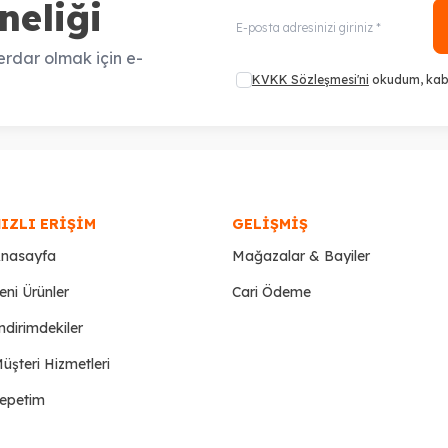
neliği
rdar olmak için e-
KVKK Sözleşmesi'ni
okudum, kab
IZLI ERIŞIM
GELIŞMIŞ
nasayfa
Mağazalar & Bayiler
eni Ürünler
Cari Ödeme
ndirimdekiler
üşteri Hizmetleri
epetim