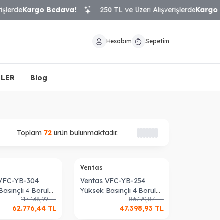
rde
Kargo Bedava!
250 TL ve Üzeri Alışverişlerde
Kargo Be
Hesabım
Sepetim
LER
Blog
Toplam
72
ürün bulunmaktadır.
Ventas
 VFC-YB-304
Ventas VFC-YB-254
asınçlı 4 Borulu
Yüksek Basınçlı 4 Borulu
114.138,99
TL
86.179,87
TL
 Cihazı
Fan Coil Cihazı
62.776,44
TL
47.398,93
TL