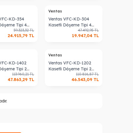
Ventas
 VFC-KD-354
Ventas VFC-KD-304
 Döşeme Tipi 4
Kasetli Döşeme Tipi 4
59.323,32
TL
47.492,95
TL
an Coil Cihazı
Borulu Fan Coil Cihazı
24.915,79
TL
19.947,04
TL
Ventas
 VFC-KD-1402
Ventas VFC-KD-1202
 Döşeme Tipi 2
Kasetli Döşeme Tipi 2
113.960,21
TL
110.816,87
TL
an Coil Cihazı
Borulu Fan Coil Cihazı
47.863,29
TL
46.543,09
TL
dır.