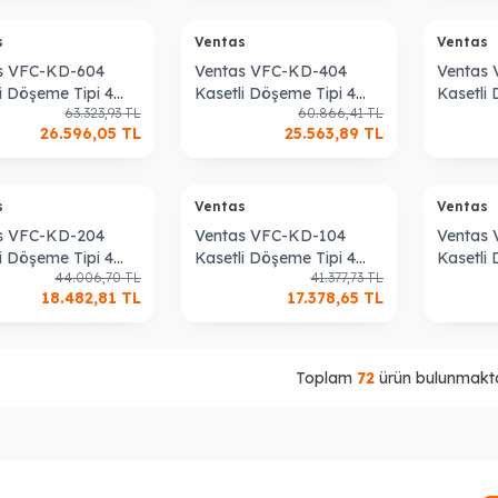
s
Ventas
Ventas
s VFC-KD-604
Ventas VFC-KD-404
Ventas
i Döşeme Tipi 4
Kasetli Döşeme Tipi 4
Kasetli
63.323,93
TL
60.866,41
TL
 Fan Coil Cihazı
Borulu Fan Coil Cihazı
Borulu F
26.596,05
TL
25.563,89
TL
s
Ventas
Ventas
s VFC-KD-204
Ventas VFC-KD-104
Ventas
i Döşeme Tipi 4
Kasetli Döşeme Tipi 4
Kasetli
44.006,70
TL
41.377,73
TL
 Fan Coil Cihazı
Borulu Fan Coil Cihazı
Borulu F
18.482,81
TL
17.378,65
TL
Toplam
72
ürün bulunmakta