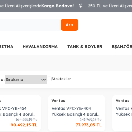
eri Alışverişlerde
Kargo Bedava!
250 TL ve Üzeri Alışverişle
Ara
SITMA
HAVALANDIRMA
TANK & BOYLER
EŞANJÖR
Stoktakiler
la:
s
Ventas
Ventas
s VFC-YB-454
Ventas VFC-YB-404
Ventas
 Basınçlı 4 Borulu
Yüksek Basınçlı 4 Borulu
Yüksek B
164.531,19
TL
141.769,17
TL
il Cihazı
Fan Coil Cihazı
Fan Coil
90.492,15
TL
77.973,05
TL