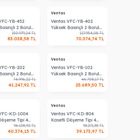
Ventas
VFC-YB-452
Ventas VFC-YB-402
asınçlı 2 Borulu
Yüksek Basınçlı 2 Borulu
150.979,24
TL
127.954,08
TL
 Cihazı
Fan Coil Cihazı
83.038,58
TL
70.374,74
TL
Ventas
 VFC-YB-202
Ventas VFC-YB-102
asınçlı 2 Borulu
Yüksek Basınçlı 2 Borulu
74.996,22
TL
46.708,17
TL
 Cihazı
Fan Coil Cihazı
41.247,92
TL
25.689,50
TL
Ventas
 VFC-KD-1004
Ventas VFC-KD-804
 Döşeme Tipi 4
Kasetli Döşeme Tipi 4
96.128,92
TL
93.271,35
TL
an Coil Cihazı
Borulu Fan Coil Cihazı
40.374,15
TL
39.173,97
TL