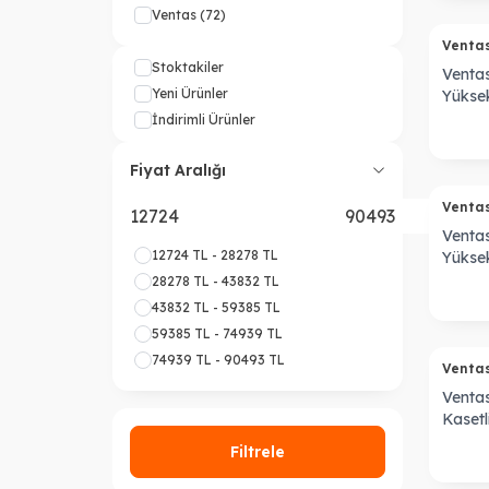
Ventas
(72)
Venta
Stoktakiler
Venta
Yeni Ürünler
Yüksek
Fan Co
İndirimli Ürünler
Fiyat Aralığı
Venta
Venta
12724 TL - 28278 TL
Yüksek
Fan Co
28278 TL - 43832 TL
43832 TL - 59385 TL
59385 TL - 74939 TL
74939 TL - 90493 TL
Venta
Venta
Kasetl
Borulu
Filtrele