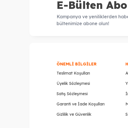
E-Bülten Abo
Kampanya ve yeniliklerden habe
bültenimize abone olun!
ÖNEMLI BILGILER
H
Teslimat Koşulları
A
Üyelik Sözleşmesi
Y
Satış Sözleşmesi
İ
Garanti ve İade Koşulları
M
Gizlilik ve Güvenlik
S