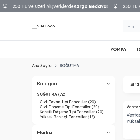
250 TL ve Üzeri Alışverişlerde
Kargo Bedava!
250 TL ve Üz
POMPA
I
Ana Sayfa
SOĞUTMA
Kategori
Sıra
SOĞUTMA
(72)
Gizli Tavan Tipi Fancoiller
(20)
Gizli Döşeme Tipi Fancoiller
(20)
Venta
Kasetli Döşeme Tipi Fancoiller
(20)
Venta
Yüksek Basınçlı Fancoiller
(12)
Yüksek
Fan Co
Marka