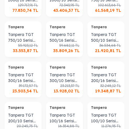
129.717,91
TL
72.343,95
TL
102.613,66
TL
Genleşme
Genleşme
Genleşme
77.830,74
TL
43.406,37
TL
61.568,19
TL
Tankı
Tankı
Tankı
Tanpera
Tanpera
Tanpera
Tanpera TGT
Tanpera TGT
Tanpera TGT
750/10 Serisi
500/16 Serisi
500/10 Serisi
55.923,12
TL
59.682,11
TL
36.534,68
TL
Genleşme
Genleşme
Genleşme
33.553,87
TL
35.809,26
TL
21.920,81
TL
Tankı
Tankı
Tankı
Tanpera
Tanpera
Tanpera
Tanpera TGT
Tanpera TGT
Tanpera TGT
300/16 Serisi
300/10 Serisi
200/16 Serisi
39.172,57
TL
23.213,37
TL
32.248,12
TL
Genleşme
Genleşme
Genleşme
23.503,54
TL
13.928,02
TL
19.348,87
TL
Tankı
Tankı
Tankı
Tanpera
Tanpera
Tanpera
Tanpera TGT
Tanpera TGT
Tanpera TGT
200/10 Serisi
100/16 Serisi
100/10 Serisi
20.245,75
TL
16.354,88
TL
11.276,95
TL
Genleşme
Genleşme
Genleşme