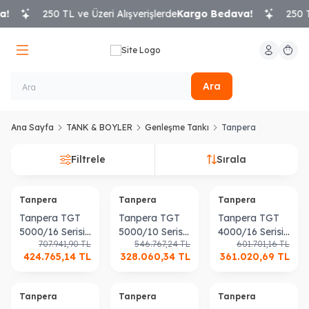
!
250 TL ve Üzeri Alışverişlerde
Kargo Bedava!
250 TL
Hesabım
Sepeti
Ara
Ana Sayfa
TANK & BOYLER
Genleşme Tankı
Tanpera
Filtrele
Sırala
Tanpera
Tanpera
Tanpera
Tanpera TGT
Tanpera TGT
Tanpera TGT
5000/16 Serisi
5000/10 Serisi
4000/16 Serisi
707.941,90
TL
546.767,24
TL
601.701,16
TL
Genleşme
Genleşme
Genleşme
424.765,14
TL
328.060,34
TL
361.020,69
TL
Tankı
Tankı
Tankı
Tanpera
Tanpera
Tanpera