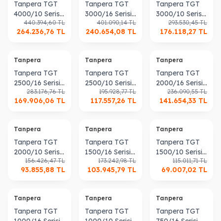
Tanpera TGT
Tanpera TGT
Tanpera TGT
4000/10 Serisi
3000/16 Serisi
3000/10 Serisi
440.394,60
TL
401.090,14
TL
293.530,45
TL
Genleşme
Genleşme
Genleşme
264.236,76
TL
240.654,08
TL
176.118,27
TL
Tankı
Tankı
Tankı
Tanpera
Tanpera
Tanpera
Tanpera TGT
Tanpera TGT
Tanpera TGT
2500/16 Serisi
2500/10 Serisi
2000/16 Serisi
283.176,76
TL
195.928,77
TL
236.090,55
TL
Genleşme
Genleşme
Genleşme
169.906,06
TL
117.557,26
TL
141.654,33
TL
Tankı
Tankı
Tankı
Tanpera
Tanpera
Tanpera
Tanpera TGT
Tanpera TGT
Tanpera TGT
2000/10 Serisi
1500/16 Serisi
1500/10 Serisi
156.426,47
TL
173.242,98
TL
115.011,71
TL
Genleşme
Genleşme
Genleşme
93.855,88
TL
103.945,79
TL
69.007,02
TL
Tankı
Tankı
Tankı
Tanpera
Tanpera
Tanpera
Tanpera TGT
Tanpera TGT
Tanpera TGT
1000/16 Serisi
1000/10 Serisi
750/16 Serisi