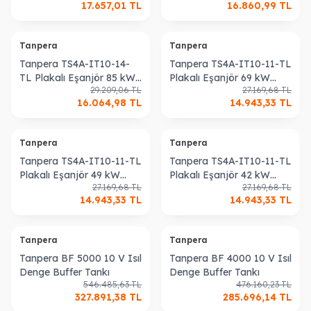
17.657,01
TL
16.860,99
TL
Isıtma Eşanjörü
Isıtma Eşanjörü
Tanpera
Tanpera
Tanpera TS4A-IT10-14-
Tanpera TS4A-IT10-11-TL
TL Plakalı Eşanjör 85 kW
Plakalı Eşanjör 69 kW
29.209,06
TL
27.169,68
TL
Kullanım Sıcak Suyu
Kullanım Sıcak Suyu
16.064,98
TL
14.943,33
TL
Isıtma Eşanjörü
Isıtma Eşanjörü
Tanpera
Tanpera
Tanpera TS4A-IT10-11-TL
Tanpera TS4A-IT10-11-TL
Plakalı Eşanjör 49 kW
Plakalı Eşanjör 42 kW
27.169,68
TL
27.169,68
TL
Kullanım Sıcak Suyu
Kullanım Sıcak Suyu
14.943,33
TL
14.943,33
TL
Isıtma Eşanjörü
Isıtma Eşanjörü
Tanpera
Tanpera
Tanpera BF 5000 10 V Isıl
Tanpera BF 4000 10 V Isıl
Denge Buffer Tankı
Denge Buffer Tankı
546.485,63
TL
476.160,23
TL
327.891,38
TL
285.696,14
TL