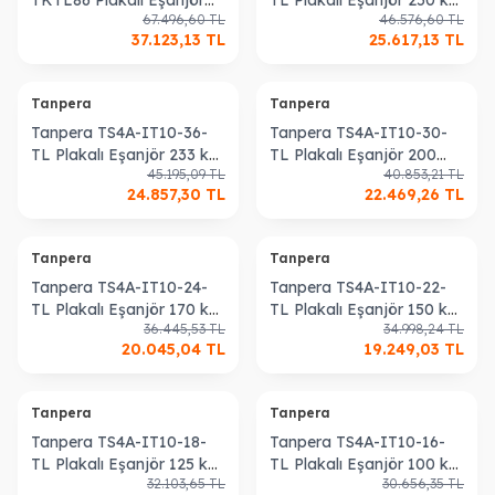
67.496,60
TL
46.576,60
TL
300 kW Kullanım Sıcak
Kullanım Sıcak Suyu
37.123,13
TL
25.617,13
TL
Suyu Isıtma Eşanjörü
Isıtma Eşanjörü
Tanpera
Tanpera
Tanpera TS4A-IT10-36-
Tanpera TS4A-IT10-30-
TL Plakalı Eşanjör 233 kW
TL Plakalı Eşanjör 200
45.195,09
TL
40.853,21
TL
Kullanım Sıcak Suyu
kW Kullanım Sıcak Suyu
24.857,30
TL
22.469,26
TL
Isıtma Eşanjörü
Isıtma Eşanjörü
Tanpera
Tanpera
Tanpera TS4A-IT10-24-
Tanpera TS4A-IT10-22-
TL Plakalı Eşanjör 170 kW
TL Plakalı Eşanjör 150 kW
36.445,53
TL
34.998,24
TL
Kullanım Sıcak Suyu
Kullanım Sıcak Suyu
20.045,04
TL
19.249,03
TL
Isıtma Eşanjörü
Isıtma Eşanjörü
Tanpera
Tanpera
Tanpera TS4A-IT10-18-
Tanpera TS4A-IT10-16-
TL Plakalı Eşanjör 125 kW
TL Plakalı Eşanjör 100 kW
32.103,65
TL
30.656,35
TL
Kullanım Sıcak Suyu
Kullanım Sıcak Suyu