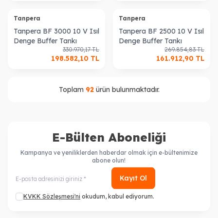
Tanpera
Tanpera
Tanpera BF 3000 10 V Isıl
Tanpera BF 2500 10 V Isıl
Denge Buffer Tankı
Denge Buffer Tankı
330.970,17
TL
269.854,83
TL
198.582,10
TL
161.912,90
TL
Toplam
92
ürün bulunmaktadır.
E-Bülten Aboneliği
Kampanya ve yeniliklerden haberdar olmak için e-bültenimize
abone olun!
Kayıt Ol
KVKK Sözleşmesi'ni
okudum, kabul ediyorum.