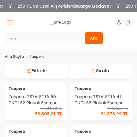
250 TL ve Üzeri Alışverişlerde
Kargo Bedava!
250 TL 
Hesabım
Sepeti
Ara
Ana Sayfa
Tanpera
Filtrele
Sırala
Tanpera
Tanpera
Tanpera TS7A-ST16-50-
Tanpera TS7A-ST16-47-
TKTL82 Plakalı Eşanjör
TKTL82 Plakalı Eşanjör
97.824,02
TL
93.416,35
TL
700 kW Kullanım Sıcak
650 kW Kullanım Sıcak
53.803,21
TL
51.378,99
TL
Suyu Isıtma Eşanjörü
Suyu Isıtma Eşanjörü
Tanpera
Tanpera