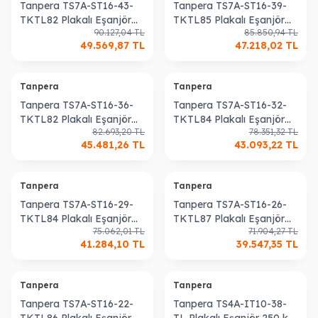
Tanpera TS7A-ST16-43-
Tanpera TS7A-ST16-39-
TKTL82 Plakalı Eşanjör
TKTL85 Plakalı Eşanjör
90.127,04
TL
85.850,94
TL
600 kW Kullanım Sıcak
550 kW Kullanım Sıcak
49.569,87
TL
47.218,02
TL
Suyu Isıtma Eşanjörü
Suyu Isıtma Eşanjörü
Tanpera
Tanpera
Tanpera TS7A-ST16-36-
Tanpera TS7A-ST16-32-
TKTL82 Plakalı Eşanjör
TKTL84 Plakalı Eşanjör
82.693,20
TL
78.351,32
TL
500 kW Kullanım Sıcak
450 kW Kullanım Sıcak
45.481,26
TL
43.093,22
TL
Suyu Isıtma Eşanjörü
Suyu Isıtma Eşanjörü
Tanpera
Tanpera
Tanpera TS7A-ST16-29-
Tanpera TS7A-ST16-26-
TKTL84 Plakalı Eşanjör
TKTL87 Plakalı Eşanjör
75.062,01
TL
71.904,27
TL
400 kW Kullanım Sıcak
350 kW Kullanım Sıcak
41.284,10
TL
39.547,35
TL
Suyu Isıtma Eşanjörü
Suyu Isıtma Eşanjörü
Tanpera
Tanpera
Tanpera TS7A-ST16-22-
Tanpera TS4A-IT10-38-
TKTL86 Plakalı Eşanjör
TL Plakalı Eşanjör 250 kW