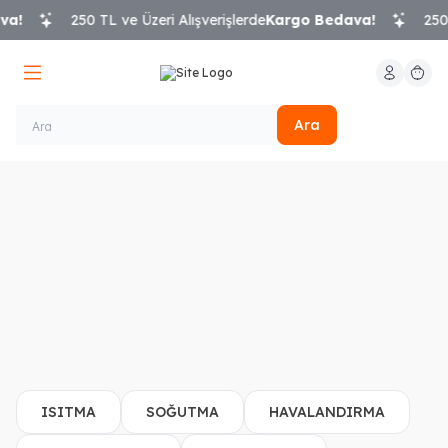
a!
250 TL ve Üzeri Alışverişlerde
Kargo Bedava!
250 T
Hesabım
Sepeti
Ara
ISITMA
SOĞUTMA
HAVALANDIRMA