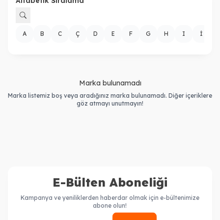
Alfabetik Sıralama
A
B
C
Ç
D
E
F
G
H
I
İ
Marka bulunamadı
Marka listemiz boş veya aradığınız marka bulunamadı. Diğer içeriklere
göz atmayı unutmayın!
E-Bülten Aboneliği
Kampanya ve yeniliklerden haberdar olmak için e-bültenimize
abone olun!