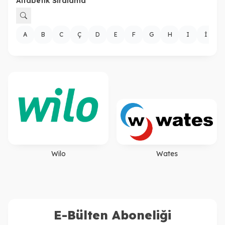
Alfabetik Sıralama
A
B
C
Ç
D
E
F
G
H
I
İ
Wilo
Wates
E-Bülten Aboneliği